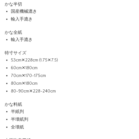
かな半切
国産機械漉き
輸入手漉き
かな全紙
輸入手漉き
特寸サイズ
53cm✕228cm (1.75✕7.5)
60cm✕180cm
70cm✕170-175cm
80cm✕180cm
80-90cm✕228-240cm
かな料紙
半紙判
半壊紙判
全壊紙