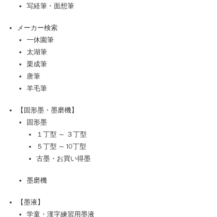
写経筆・面想筆
メーカー検索
一休園筆
太湖筆
栗成筆
唐筆
羊毛筆
【固形墨・墨磨機】
固形墨
１丁型 ～ ３丁型
５丁型 ～ 10丁型
古墨・お買い得墨
墨磨機
【墨液】
学童・漢字練習用墨液