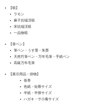
【硯】
ラモン
麻子抗端渓硯
宋抗端渓硯
一品物硯
【筆ペン】
筆ペン・うす墨・朱墨
天然竹筆ペン・万年毛筆・手紙ペン
高級万年毛筆
【展示用品・掛物】
仮巻
色紙・短冊サイズ
半紙・半懐サイズ
ハガキ・寸小庵サイズ