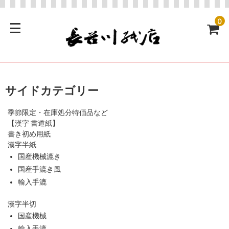
0
サイドカテゴリー
季節限定・在庫処分特価品など
【漢字 書道紙】
書き初め用紙
漢字半紙
国産機械漉き
国産手漉き風
輸入手漉
漢字半切
国産機械
輸入手漉