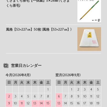
くさまくら茶毛【一休園】5✕26㎜ (くさま
くら茶毛)
風格【53×227㎝】50枚 (風格【53×227㎝】)
営業日カレンダー
今月(2026年8月)
翌月(2026年9月)
日
月
火
水
木
金
土
日
月
火
水
木
金
土
1
1
2
3
4
5
2
3
4
5
6
7
8
6
7
8
9
10
11
12
9
10
11
12
13
14
15
13
14
15
16
17
18
19