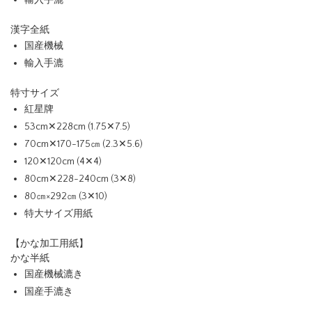
漢字全紙
国産機械
輸入手漉
特寸サイズ
紅星牌
53cm✕228cm (1.75✕7.5)
70cm✕170-175㎝ (2.3✕5.6)
120✕120cm (4✕4)
80cm✕228-240cm (3✕8)
80㎝×292㎝ (3✕10)
特大サイズ用紙
【かな加工用紙】
かな半紙
国産機械漉き
国産手漉き