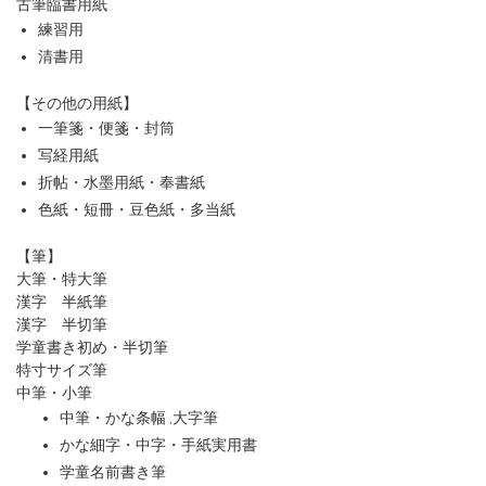
古筆臨書用紙
練習用
清書用
【その他の用紙】
一筆箋・便箋・封筒
写経用紙
折帖・水墨用紙・奉書紙
色紙・短冊・豆色紙・多当紙
【筆】
大筆・特大筆
漢字 半紙筆
漢字 半切筆
学童書き初め・半切筆
特寸サイズ筆
中筆・小筆
中筆・かな条幅 ,大字筆
かな細字・中字・手紙実用書
学童名前書き筆