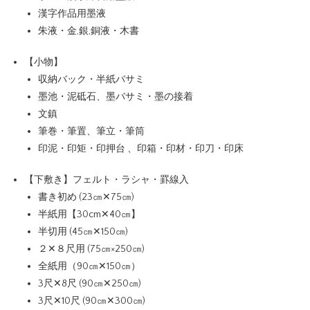
漢字作品用墨液
朱液・金,銀,銅液・木書
【小物】
収納バック・半紙バサミ
墨池・泥砥石、墨バサミ・墨の接着
文鎮
筆巻・筆置、筆立・筆筒
印泥・印矩・印押台 、印箱・印材・印刀・印床
【下敷き】フェルト・ラシャ・罫線入
書き初め (23㎝✕75㎝)
半紙用【30cm✕40㎝】
半切用 (45㎝✕150㎝)
２✕８尺用 (75㎝×250㎝)
全紙用（90㎝✕150㎝）
3尺✕8尺 (90㎝✕250㎝)
3尺✕10尺 (90㎝✕300㎝)