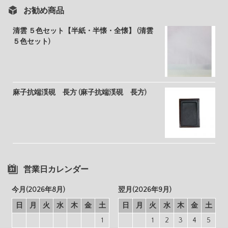
お勧め商品
清雲 ５色セット【半紙・半懐・全懐】 (清雲
５色セット)
麻子抗端渓硯 長方 (麻子抗端渓硯 長方)
営業日カレンダー
今月(2026年8月)
翌月(2026年9月)
日
月
火
水
木
金
土
日
月
火
水
木
金
土
1
1
2
3
4
5