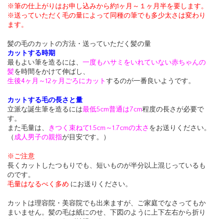
※筆の仕上がりはお申し込みから約1ヶ月～１ヶ月半を要します。
※送っていただく毛の量によって同種の筆でも多少太さは変わり
ます。
髪の毛のカットの方法・送っていただく髪の量
カットする時期
最もよい筆を造るには、
一度もハサミをいれていない赤ちゃんの
髪
を時間をかけて伸ばし、
生後4ヶ月～12ヶ月ごろにカット
するのが一番良いようです。
カットする毛の長さと量
立派な誕生筆を造るには
最低5cm普通は7cm
程度の長さが必要で
す。
また毛量は、
きつく束ねて1.5cm～1.7cmの太さ
をお送りください。
（
成人男子の親指
が目安です。）
※ご注意
長くカットしたつもりでも、短いものが半分以上混じっているも
のです。
毛量はなるべく多め
にお送りください。
カットは理容院・美容院でも出来ますが、ご家庭でなさってもか
まいません。髪の毛は紙にのせ、下図のように上下左右から折り