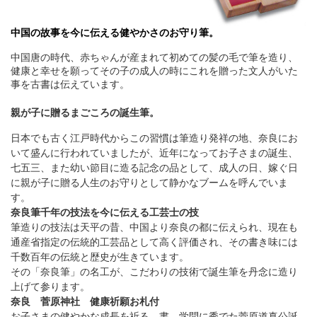
中国の故事を今に伝える健やかさのお守り筆。
中国唐の時代、赤ちゃんが産まれて初めての髪の毛で筆を造り、
健康と幸せを願ってその子の成人の時にこれを贈った文人がいた
事を古書は伝えています。
親が子に贈るまごころの誕生筆。
日本でも古く江戸時代からこの習慣は筆造り発祥の地、奈良にお
いて盛んに行われていましたが、近年になってお子さまの誕生、
七五三、また幼い節目に造る記念の品として、成人の日、嫁ぐ日
に親が子に贈る人生のお守りとして静かなブームを呼んでいま
す。
奈良筆千年の技法を今に伝える工芸士の技
筆造りの技法は天平の昔、中国より奈良の都に伝えられ、現在も
通産省指定の伝統的工芸品として高く評価され、その書き味には
千数百年の伝統と歴史が生きています。
その「奈良筆」の名工が、こだわりの技術で誕生筆を丹念に造り
上げて参ります。
奈良 菅原神社 健康祈願お札付