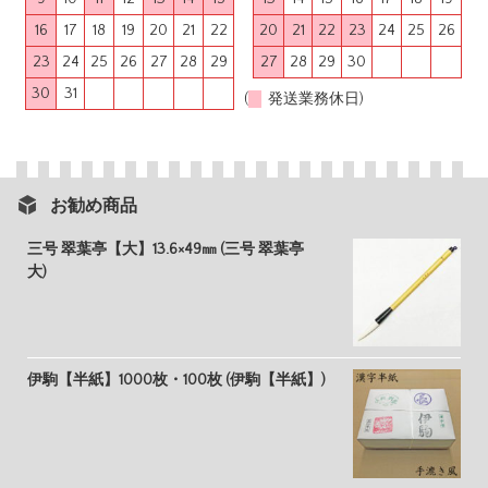
16
17
18
19
20
21
22
20
21
22
23
24
25
26
23
24
25
26
27
28
29
27
28
29
30
30
31
(
発送業務休日)
お勧め商品
三号 翠葉亭【大】13.6×49㎜ (三号 翠葉亭
大)
伊駒【半紙】1000枚・100枚 (伊駒【半紙】)