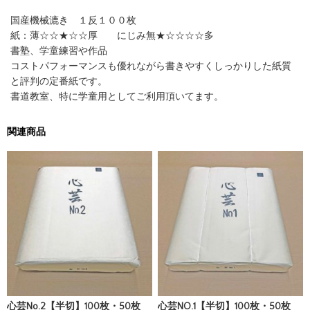
国産機械漉き １反１００枚
紙：薄☆☆★☆☆厚 にじみ無★☆☆☆☆多
書塾、学童練習や作品
コストパフォーマンスも優れながら書きやすくしっかりした紙質
と評判の定番紙です。
書道教室、特に学童用としてご利用頂いてます。
関連商品
心芸No.2【半切】100枚・50枚
心芸NO.1【半切】100枚・50枚