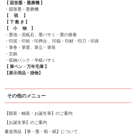
【 固形墨・墨磨機 】
・固形墨
・墨磨機
【 硯 】
【 下 敷 き 】
【 小 物 】
・墨池・泥砥石、墨バサミ・墨の接着
・印泥・印矩・印押台 、印箱・印材・印刀・印床
・筆巻・筆置、筆立・筆筒
・文鎮
・収納バック・半紙バサミ
【 筆ペン・万年毛筆 】
【展示用品・掛物】
その他のメニュー
【額装・軸装・お誕生筆】のご案内
【お誕生筆】のご案内
書道用品 【筆・墨・硯・紙】について