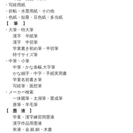
・写経用紙
・折帖・水墨用紙・その他
・色紙・短冊・豆色紙・多当紙
【 筆 】
・大筆・特大筆
漢字 半紙筆
漢字 半切筆
学童書き初め筆・半切筆
特寸サイズ筆
・中筆・小筆
中筆・かな条幅,大字筆
かな細字・中字・手紙実用書
学童名前書き筆
写経筆・面想筆
・メーカー検索
一休園筆
・太湖筆
・栗成筆
唐筆
・羊毛筆
【 墨 液 】
学童・漢字練習用墨液
漢字作品用墨液
朱液・金,銀,銅・木書