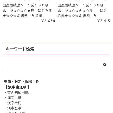
国産機械漉き １反１００枚
国産機械漉き １反１００枚
紙：薄☆☆☆☆★厚 にじみ無
紙：薄☆☆☆★☆☆厚 にじ
★☆☆☆多 書塾、学童練…
み無★☆☆☆多 書塾、学…
¥2,678
¥2,415
キーワード検索
季節・限定・掘出し物
【 漢字 書道紙 】
・書き初め用紙
・漢字半紙
・漢字半切
・漢字全紙