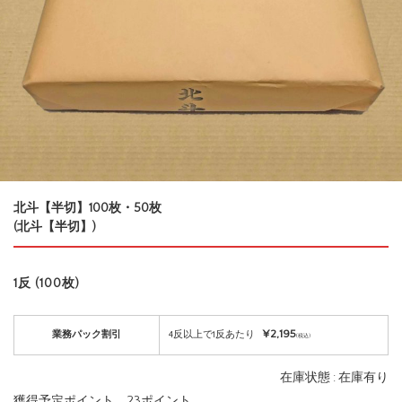
北斗【半切】100枚・50枚
(北斗【半切】)
1反 (100枚)
¥2,195
業務パック割引
4反以上で1反あたり
(税込)
在庫状態 : 在庫有り
獲得予定ポイント 23ポイント