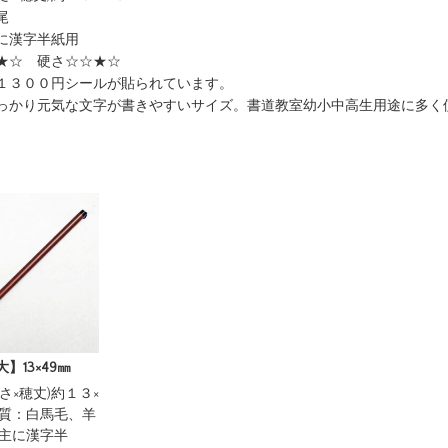
尾
に漢字半紙用
★☆ 硬さ☆☆★☆
１３００円シールが貼られています。
っかり元気な文字が書きやすいサイズ。書道教室幼小中高生用途に多く
】13×49㎜
さ×穂丈)約１３×
毛質：白馬毛、羊
：主に漢字半