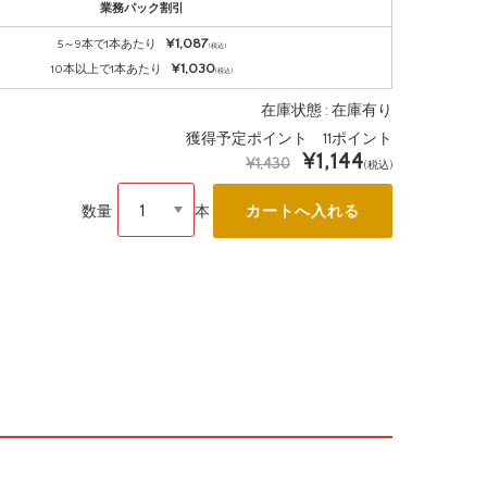
業務パック割引
¥1,087
5～9本で1本あたり
(税込)
¥1,030
10本以上で1本あたり
(税込)
在庫状態 : 在庫有り
獲得予定ポイント 11ポイント
¥1,144
¥1,430
(税込)
数量
本