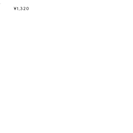
…
¥1,320