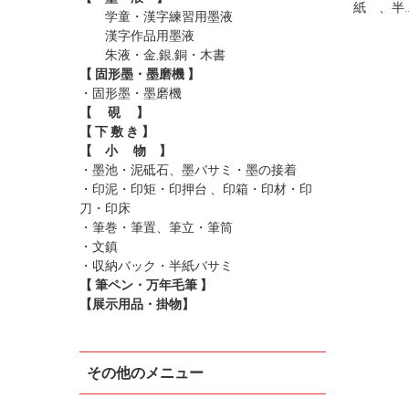
紙 、半
学童・漢字練習用墨液
漢字作品用墨液
朱液・金,銀,銅・木書
【 固形墨・墨磨機 】
・固形墨
・墨磨機
【 硯 】
【 下 敷 き 】
【 小 物 】
・墨池・泥砥石、墨バサミ・墨の接着
・印泥・印矩・印押台 、印箱・印材・印
刀・印床
・筆巻・筆置、筆立・筆筒
・文鎮
・収納バック・半紙バサミ
【 筆ペン・万年毛筆 】
【展示用品・掛物】
その他のメニュー