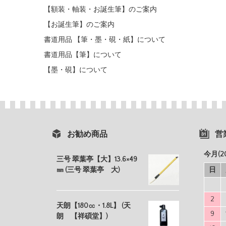
【額装・軸装・お誕生筆】のご案内
【お誕生筆】のご案内
書道用品 【筆・墨・硯・紙】について
書道用品【筆】について
【墨・硯】について
お勧め商品
営
今月(2
三号 翠葉亭【大】13.6×49
㎜ (三号 翠葉亭 大)
日
2
天朗【180㏄・1.8L】 (天
9
朗 【祥碩堂】)