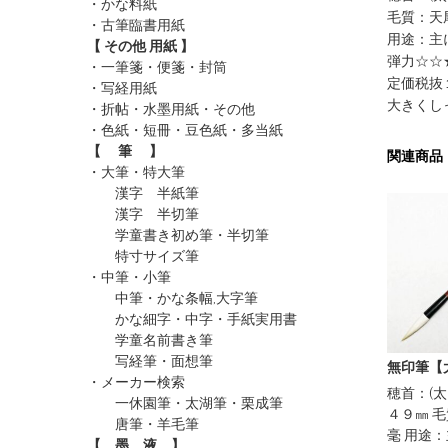
・かな料紙
毛質：天
・古筆臨書用紙
用途：主
【 その他 用紙 】
弾力☆☆
・一筆箋・便箋・封筒
定価税抜
・写経用紙
大きくし
・折帖・水墨用紙・その他
・色紙・短冊・豆色紙・多当紙
【 筆 】
関連商品
・大筆・特大筆
漢字 半紙筆
漢字 半切筆
学童書き初め筆・半切筆
特寸サイズ筆
・中筆・小筆
中筆・かな条幅,大字筆
かな細字・中字・手紙実用書
学童名前書き筆
写経筆・面想筆
無印筆【大
・メーカー検索
穂首：(太
一休園筆
・太湖筆
・栗成筆
４９㎜ 
唐筆
・羊毛筆
毫 用途
【 墨 液 】