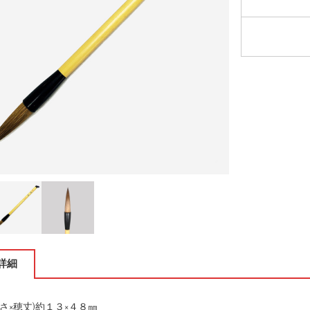
詳細
さ×穂丈)約１３×４８㎜