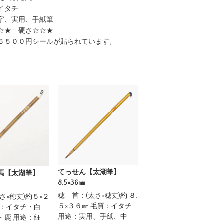
イタチ
字、実用、手紙筆
☆★ 硬さ☆☆★
６５００円シールが貼られています。
てっせん【太湖筆】
馬【太湖筆】
8.5×36㎜
穂 首：(太さ×穂丈)約 ８.
さ×穂丈)約５×２
５×３６㎜ 毛質：イタチ
質：イタチ・白
用途：実用、手紙、中
・鹿 用途：細