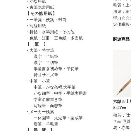
・かな料紙
毛質：上
・古筆臨書用紙
用途：細
【 その他 用紙 】
弾力☆☆
・一筆箋・便箋・封筒
定価税抜
・写経用紙
・折帖・水墨用紙・その他
・色紙・短冊・豆色紙・多当紙
関連商品
【 筆 】
・大筆・特大筆
漢字 半紙筆
漢字 半切筆
学童書き初め筆・半切筆
特寸サイズ筆
・中筆・小筆
中筆・かな条幅,大字筆
かな細字・中字・手紙実用書
学童名前書き筆
六鼬四山
写経筆・面想筆
5×27㎜
・メーカー検索
穂首：(太
一休園筆
・太湖筆
・栗成筆
７㎜ 毛
唐筆
・羊毛筆
馬・赤馬
【 墨 液 】