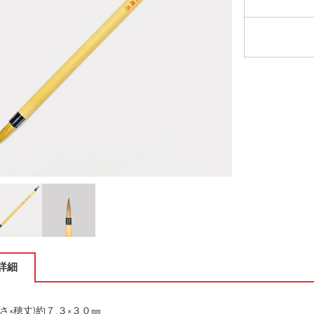
詳細
さ×穂丈)約７.３×３０㎜