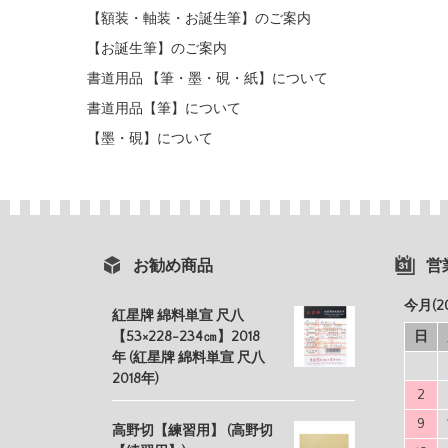
【額装・軸装・お誕生筆】のご案内
【お誕生筆】のご案内
書道用品 【筆・墨・硯・紙】について
書道用品【筆】について
【墨・硯】について
お勧め商品
営
今月(2
紅星牌 綿料単宣 尺八
【53×228-234㎝】2018
日
年 (紅星牌 綿料単宣 尺八
2018年)
2
9
高野切【練習用】 (高野切