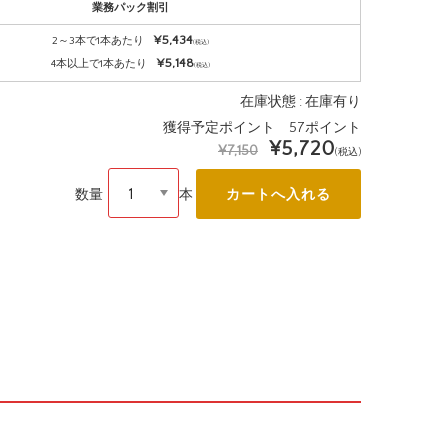
業務パック割引
¥5,434
2～3本で1本あたり
(税込)
¥5,148
4本以上で1本あたり
(税込)
在庫状態 : 在庫有り
獲得予定ポイント 57ポイント
¥5,720
¥7,150
(税込)
数量
本