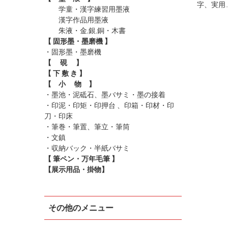
字、実用
学童・漢字練習用墨液
漢字作品用墨液
朱液・金,銀,銅・木書
【 固形墨・墨磨機 】
・固形墨
・墨磨機
【 硯 】
【 下 敷 き 】
【 小 物 】
・墨池・泥砥石、墨バサミ・墨の接着
・印泥・印矩・印押台 、印箱・印材・印
刀・印床
・筆巻・筆置、筆立・筆筒
・文鎮
・収納バック・半紙バサミ
【 筆ペン・万年毛筆 】
【展示用品・掛物】
その他のメニュー