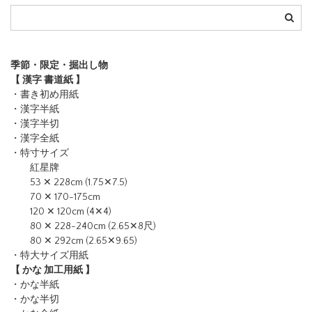
季節・限定・掘出し物
【 漢字 書道紙 】
・書き初め用紙
・漢字半紙
・漢字半切
・漢字全紙
・特寸サイズ
紅星牌
53 ✕ 228cm (1.75✕7.5)
70 ✕ 170-175cm
120 ✕ 120cm (4✕4)
80 ✕ 228-240cm (2.65✕8尺)
80 ✕ 292cm (2.65✕9.65)
・特大サイズ用紙
【 かな 加工用紙 】
・かな半紙
・かな半切