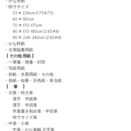
・かな全紙
・特寸サイズ
53 ✕ 228cm (1.75✕7.5)
60 ✕ 180cm
70 ✕ 170-175cm
80 ✕ 170-180cm (2.65✕6)
80 ✕ 228-240cm (2.65✕8)
・かな料紙
・古筆臨書用紙
【 その他 用紙 】
・一筆箋・便箋・封筒
・写経用紙
・折帖・水墨用紙・その他
・色紙・短冊・豆色紙・多当紙
【 筆 】
・大筆・特大筆
漢字 半紙筆
漢字 半切筆
学童書き初め筆・半切筆
特寸サイズ筆
・中筆・小筆
中筆・かな条幅,大字筆