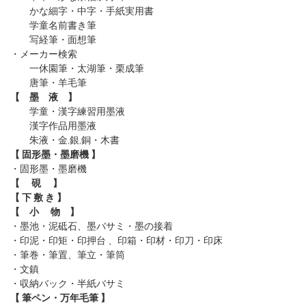
かな細字・中字・手紙実用書
学童名前書き筆
写経筆・面想筆
・メーカー検索
一休園筆
・太湖筆
・栗成筆
唐筆
・羊毛筆
【 墨 液 】
学童・漢字練習用墨液
漢字作品用墨液
朱液・金,銀,銅・木書
【 固形墨・墨磨機 】
・固形墨
・墨磨機
【 硯 】
【 下 敷 き 】
【 小 物 】
・墨池・泥砥石、墨バサミ・墨の接着
・印泥・印矩・印押台 、印箱・印材・印刀・印床
・筆巻・筆置、筆立・筆筒
・文鎮
・収納バック・半紙バサミ
【 筆ペン・万年毛筆 】