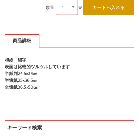
数量
束
商品詳細
和紙 細字
表面は比較的ツルツルしています
半紙判24.5×34㎝
半懐紙25×36.5㎝
全懐紙36.5×50㎝
キーワード検索