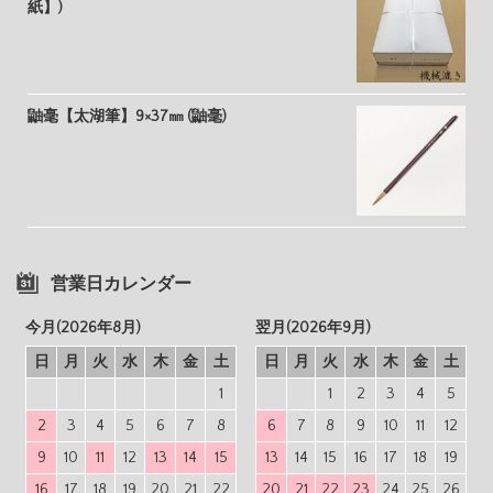
紙】)
鼬毫【太湖筆】9×37㎜ (鼬毫)
営業日カレンダー
今月(2026年8月)
翌月(2026年9月)
日
月
火
水
木
金
土
日
月
火
水
木
金
土
1
1
2
3
4
5
2
3
4
5
6
7
8
6
7
8
9
10
11
12
9
10
11
12
13
14
15
13
14
15
16
17
18
19
16
17
18
19
20
21
22
20
21
22
23
24
25
26