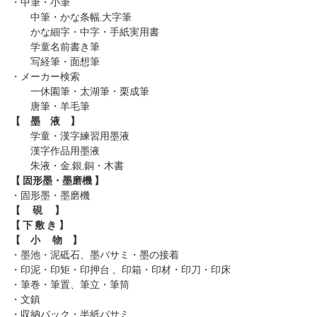
・中筆・小筆
中筆・かな条幅,大字筆
かな細字・中字・手紙実用書
学童名前書き筆
写経筆・面想筆
・メーカー検索
一休園筆
・太湖筆
・栗成筆
唐筆
・羊毛筆
【 墨 液 】
学童・漢字練習用墨液
漢字作品用墨液
朱液・金,銀,銅・木書
【 固形墨・墨磨機 】
・固形墨
・墨磨機
【 硯 】
【 下 敷 き 】
【 小 物 】
・墨池・泥砥石、墨バサミ・墨の接着
・印泥・印矩・印押台 、印箱・印材・印刀・印床
・筆巻・筆置、筆立・筆筒
・文鎮
・収納バック・半紙バサミ