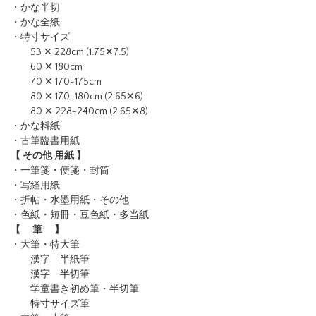
・かな半切
・かな全紙
・特寸サイズ
53 ✕ 228cm (1.75✕7.5)
60 ✕ 180cm
70 ✕ 170-175cm
80 ✕ 170-180cm (2.65✕6)
80 ✕ 228-240cm (2.65✕8)
・かな料紙
・古筆臨書用紙
【 その他 用紙 】
・一筆箋・便箋・封筒
・写経用紙
・折帖・水墨用紙・その他
・色紙・短冊・豆色紙・多当紙
【 筆 】
・大筆・特大筆
漢字 半紙筆
漢字 半切筆
学童書き初め筆・半切筆
特寸サイズ筆