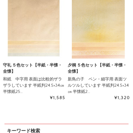
守礼 ５色セット【半紙・半懐・
夕桐 ５色セット【半紙・半懐・
全懐】
全懐】
和紙 中字用 表面は比較的ザラ
新鳥の子 ペン・細字用 表面ツ
ザラしています 半紙判24.5×34㎝
ルツルしています 半紙判24.5×34
半懐紙25…
㎝ 半懐紙2…
¥1,585
¥1,320
キーワード検索