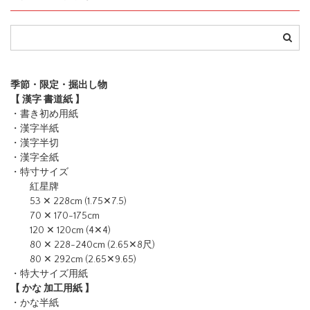
季節・限定・掘出し物
【 漢字 書道紙 】
・書き初め用紙
・漢字半紙
・漢字半切
・漢字全紙
・特寸サイズ
紅星牌
53 ✕ 228cm (1.75✕7.5)
70 ✕ 170-175cm
120 ✕ 120cm (4✕4)
80 ✕ 228-240cm (2.65✕8尺)
80 ✕ 292cm (2.65✕9.65)
・特大サイズ用紙
【 かな 加工用紙 】
・かな半紙