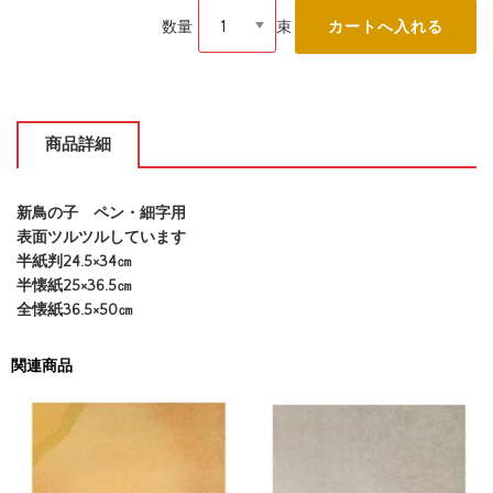
数量
束
商品詳細
新鳥の子 ペン・細字用
表面ツルツルしています
半紙判24.5×34㎝
半懐紙25×36.5㎝
全懐紙36.5×50㎝
関連商品