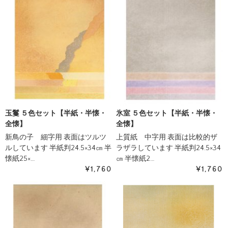
玉鬘 ５色セット【半紙・半懐・
氷室 ５色セット【半紙・半懐・
全懐】
全懐】
新鳥の子 細字用 表面はツルツ
上質紙 中字用 表面は比較的ザ
ルしています 半紙判24.5×34㎝ 半
ラザラしています 半紙判24.5×34
懐紙25×…
㎝ 半懐紙2…
¥1,760
¥1,760