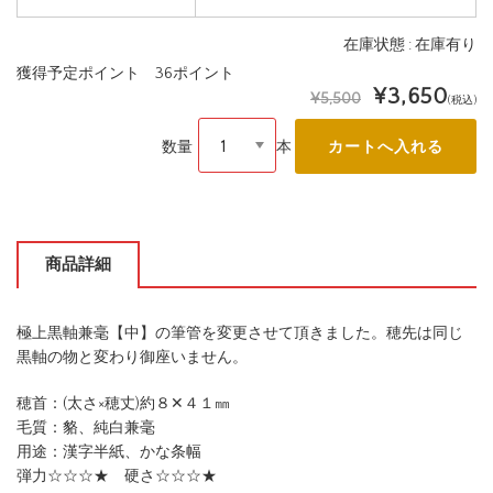
在庫状態 : 在庫有り
獲得予定ポイント 36ポイント
¥3,650
¥5,500
(税込)
数量
本
商品詳細
極上黒軸兼毫【中】の筆管を変更させて頂きました。穂先は同じ
黒軸の物と変わり御座いません。
穂首：(太さ×穂丈)約８✕４１㎜
毛質：貉、純白兼毫
用途：漢字半紙、かな条幅
弾力☆☆☆★ 硬さ☆☆☆★