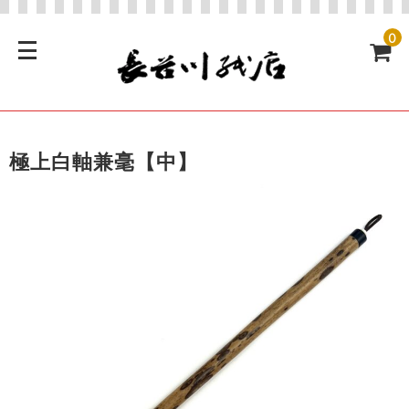
0
極上白軸兼毫【中】