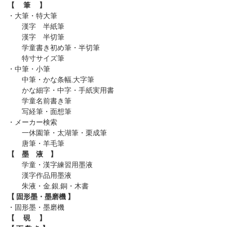
【 筆 】
・大筆・特大筆
漢字 半紙筆
漢字 半切筆
学童書き初め筆・半切筆
特寸サイズ筆
・中筆・小筆
中筆・かな条幅,大字筆
かな細字・中字・手紙実用書
学童名前書き筆
写経筆・面想筆
・メーカー検索
一休園筆
・太湖筆
・栗成筆
唐筆
・羊毛筆
【 墨 液 】
学童・漢字練習用墨液
漢字作品用墨液
朱液・金,銀,銅・木書
【 固形墨・墨磨機 】
・固形墨
・墨磨機
【 硯 】