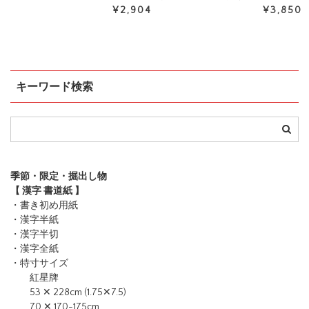
¥2,904
¥3,850
キーワード検索
季節・限定・掘出し物
【 漢字 書道紙 】
・書き初め用紙
・漢字半紙
・漢字半切
・漢字全紙
・特寸サイズ
紅星牌
53 ✕ 228cm (1.75✕7.5)
70 ✕ 170-175cm