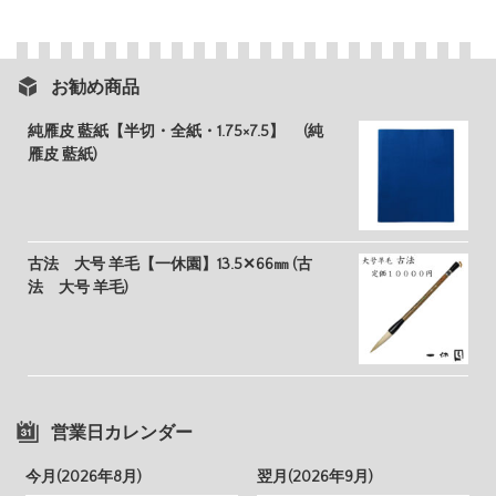
お勧め商品
純雁皮 藍紙【半切・全紙・1.75×7.5】 (純
雁皮 藍紙)
古法 大号 羊毛【一休園】13.5✕66㎜ (古
法 大号 羊毛)
営業日カレンダー
今月(2026年8月)
翌月(2026年9月)