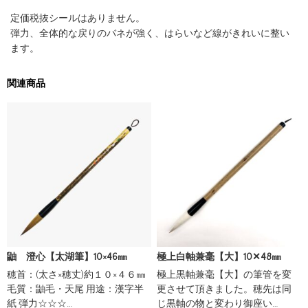
定価税抜シールはありません。
弾力、全体的な戻りのバネが強く、はらいなど線がきれいに整い
ます。
関連商品
鼬 澄心【太湖筆】10×46㎜
極上白軸兼毫【大】10✕48㎜
穂首：(太さ×穂丈)約１０×４６㎜
極上黒軸兼毫【大】の筆管を変
毛質：鼬毛・天尾 用途：漢字半
更させて頂きました。穂先は同
紙 弾力☆☆☆…
じ黒軸の物と変わり御座い…