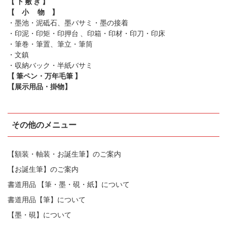
【 下 敷 き 】
【 小 物 】
・墨池・泥砥石、墨バサミ・墨の接着
・印泥・印矩・印押台 、印箱・印材・印刀・印床
・筆巻・筆置、筆立・筆筒
・文鎮
・収納バック・半紙バサミ
【 筆ペン・万年毛筆 】
【展示用品・掛物】
その他のメニュー
【額装・軸装・お誕生筆】のご案内
【お誕生筆】のご案内
書道用品 【筆・墨・硯・紙】について
書道用品【筆】について
【墨・硯】について