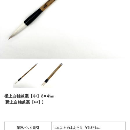
極上白軸兼毫【中】8✕41㎜
(極上白軸兼毫【中】)
¥3,541
業務パック割引
3本以上で1本あたり
(税込)