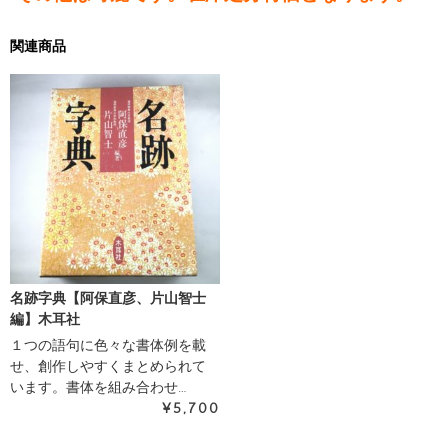
関連商品
名跡字典【阿保直彦、片山智士
編】木耳社
１つの語句に色々な書体例を載
せ、創作しやすくまとめられて
います。書体を組み合わせ…
¥5,700