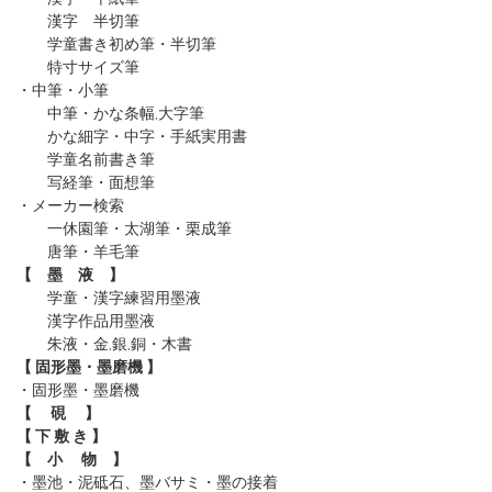
漢字 半切筆
学童書き初め筆・半切筆
特寸サイズ筆
・中筆・小筆
中筆・かな条幅,大字筆
かな細字・中字・手紙実用書
学童名前書き筆
写経筆・面想筆
・メーカー検索
一休園筆
・太湖筆
・栗成筆
唐筆
・羊毛筆
【 墨 液 】
学童・漢字練習用墨液
漢字作品用墨液
朱液・金,銀,銅・木書
【 固形墨・墨磨機 】
・固形墨
・墨磨機
【 硯 】
【 下 敷 き 】
【 小 物 】
・墨池・泥砥石、墨バサミ・墨の接着