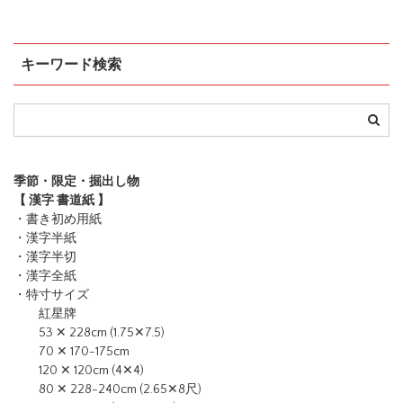
キーワード検索
季節・限定・掘出し物
【 漢字 書道紙 】
・書き初め用紙
・漢字半紙
・漢字半切
・漢字全紙
・特寸サイズ
紅星牌
53 ✕ 228cm (1.75✕7.5)
70 ✕ 170-175cm
120 ✕ 120cm (4✕4)
80 ✕ 228-240cm (2.65✕8尺)