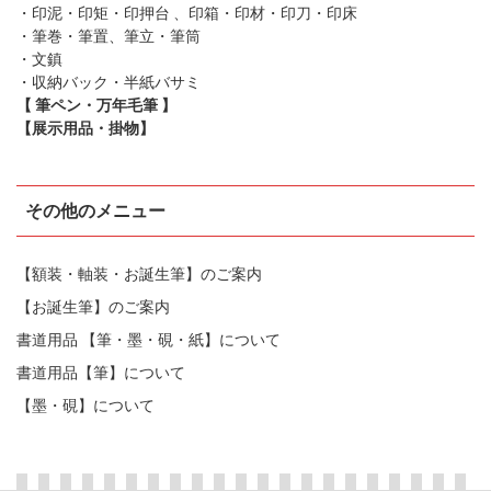
・印泥・印矩・印押台 、印箱・印材・印刀・印床
・筆巻・筆置、筆立・筆筒
・文鎮
・収納バック・半紙バサミ
【 筆ペン・万年毛筆 】
【展示用品・掛物】
その他のメニュー
【額装・軸装・お誕生筆】のご案内
【お誕生筆】のご案内
書道用品 【筆・墨・硯・紙】について
書道用品【筆】について
【墨・硯】について