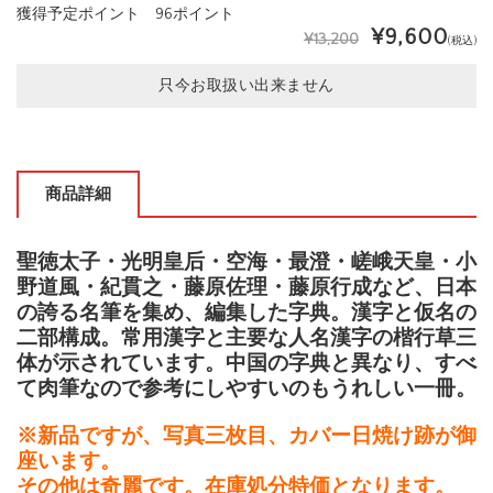
獲得予定ポイント 96ポイント
¥9,600
¥13,200
(税込)
只今お取扱い出来ません
商品詳細
聖徳太子・光明皇后・空海・最澄・嵯峨天皇・小
野道風・紀貫之・藤原佐理・藤原行成など、日本
の誇る名筆を集め、編集した字典。漢字と仮名の
二部構成。常用漢字と主要な人名漢字の楷行草三
体が示されています。中国の字典と異なり、すべ
て肉筆なので参考にしやすいのもうれしい一冊。
※新品ですが、写真三枚目、カバー日焼け跡が御
座います。
その他は奇麗です。在庫処分特価となります。