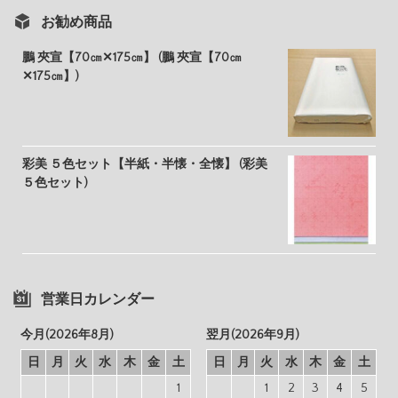
お勧め商品
鵬 夾宣【70㎝✕175㎝】 (鵬 夾宣【70㎝
✕175㎝】)
彩美 ５色セット【半紙・半懐・全懐】 (彩美
５色セット)
営業日カレンダー
今月(2026年8月)
翌月(2026年9月)
日
月
火
水
木
金
土
日
月
火
水
木
金
土
1
1
2
3
4
5