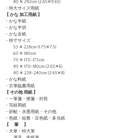
80 ✕ 292cm (2.65✕9.65)
・特大サイズ用紙
【 かな 加工用紙 】
・かな半紙
・かな半切
・かな全紙
・特寸サイズ
53 ✕ 228cm (1.75✕7.5)
60 ✕ 180cm
70 ✕ 170-175cm
80 ✕ 170-180cm (2.65✕6)
80 ✕ 228-240cm (2.65✕8)
・かな料紙
・古筆臨書用紙
【 その他 用紙 】
・一筆箋・便箋・封筒
・写経用紙
・折帖・水墨用紙・その他
・色紙・短冊・豆色紙・多当紙
【 筆 】
・大筆・特大筆
漢字 半紙筆