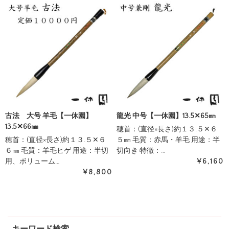
古法 大号 羊毛【一休園】
龍光 中号【一休園】13.5✕65㎜
13.5✕66㎜
穂首：(直径×長さ)約１３.５✕６
穂首：(直径×長さ)約１３.５✕６
５㎜ 毛質：赤馬・羊毛 用途：半
６㎜ 毛質：羊毛ヒゲ 用途：半切
切向き 特徴：…
用、ボリューム…
¥6,160
¥8,800
キーワード検索