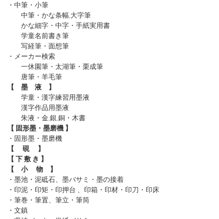
・中筆・小筆
中筆・かな条幅,大字筆
かな細字・中字・手紙実用書
学童名前書き筆
写経筆・面想筆
・メーカー検索
一休園筆
・太湖筆
・栗成筆
唐筆
・羊毛筆
【 墨 液 】
学童・漢字練習用墨液
漢字作品用墨液
朱液・金,銀,銅・木書
【 固形墨・墨磨機 】
・固形墨
・墨磨機
【 硯 】
【 下 敷 き 】
【 小 物 】
・墨池・泥砥石、墨バサミ・墨の接着
・印泥・印矩・印押台 、印箱・印材・印刀・印床
・筆巻・筆置、筆立・筆筒
・文鎮