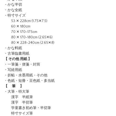
・かな半切
・かな全紙
・特寸サイズ
53 ✕ 228cm (1.75✕7.5)
60 ✕ 180cm
70 ✕ 170-175cm
80 ✕ 170-180cm (2.65✕6)
80 ✕ 228-240cm (2.65✕8)
・かな料紙
・古筆臨書用紙
【 その他 用紙 】
・一筆箋・便箋・封筒
・写経用紙
・折帖・水墨用紙・その他
・色紙・短冊・豆色紙・多当紙
【 筆 】
・大筆・特大筆
漢字 半紙筆
漢字 半切筆
学童書き初め筆・半切筆
特寸サイズ筆