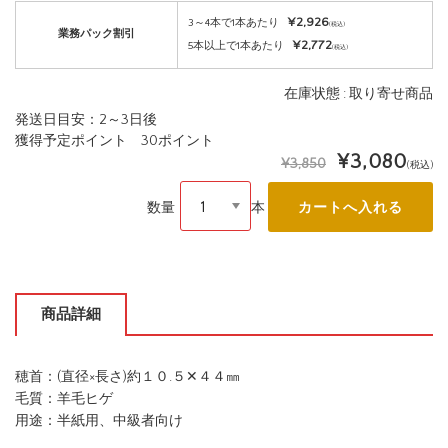
¥2,926
3～4本で1本あたり
(税込)
業務パック割引
¥2,772
5本以上で1本あたり
(税込)
在庫状態 : 取り寄せ商品
発送日目安：2～3日後
獲得予定ポイント 30ポイント
¥3,080
¥3,850
(税込)
数量
本
商品詳細
穂首：(直径×長さ)約１０.５✕４４㎜
毛質：羊毛ヒゲ
用途：半紙用、中級者向け