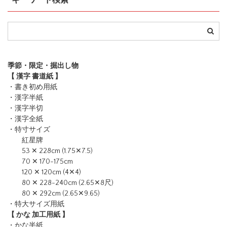
季節・限定・掘出し物
【 漢字 書道紙 】
・書き初め用紙
・漢字半紙
・漢字半切
・漢字全紙
・特寸サイズ
紅星牌
53 ✕ 228cm (1.75✕7.5)
70 ✕ 170-175cm
120 ✕ 120cm (4✕4)
80 ✕ 228-240cm (2.65✕8尺)
80 ✕ 292cm (2.65✕9.65)
・特大サイズ用紙
【 かな 加工用紙 】
・かな半紙