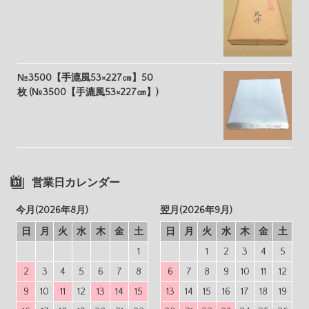
№3500【手漉風53×227㎝】50
枚 (№3500【手漉風53×227㎝】)
営業日カレンダー
今月(2026年8月)
翌月(2026年9月)
日
月
火
水
木
金
土
日
月
火
水
木
金
土
1
1
2
3
4
5
2
3
4
5
6
7
8
6
7
8
9
10
11
12
9
10
11
12
13
14
15
13
14
15
16
17
18
19