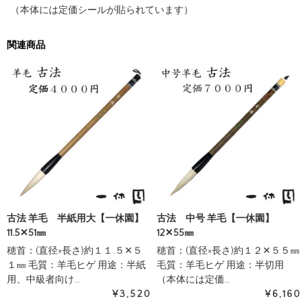
（本体には定価シールが貼られています）
関連商品
古法 羊毛 半紙用大【一休園】
古法 中号 羊毛【一休園】
11.5✕51㎜
12✕55㎜
穂首：(直径×長さ)約１１.５✕５
穂首：(直径×長さ)約１２✕５５㎜
１㎜ 毛質：羊毛ヒゲ 用途：半紙
毛質：羊毛ヒゲ 用途：半切用
用、中級者向け…
（本体には定価…
¥3,520
¥6,160