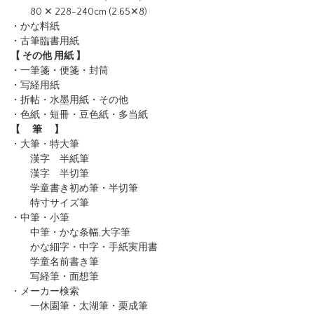
80 ✕ 228-240cm (2.65✕8)
・かな料紙
・古筆臨書用紙
【 その他 用紙 】
・一筆箋・便箋・封筒
・写経用紙
・折帖・水墨用紙・その他
・色紙・短冊・豆色紙・多当紙
【 筆 】
・大筆・特大筆
漢字 半紙筆
漢字 半切筆
学童書き初め筆・半切筆
特寸サイズ筆
・中筆・小筆
中筆・かな条幅,大字筆
かな細字・中字・手紙実用書
学童名前書き筆
写経筆・面想筆
・メーカー検索
一休園筆
・太湖筆
・栗成筆