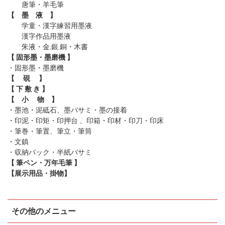
唐筆
・羊毛筆
【 墨 液 】
学童・漢字練習用墨液
漢字作品用墨液
朱液・金,銀,銅・木書
【 固形墨・墨磨機 】
・固形墨
・墨磨機
【 硯 】
【 下 敷 き 】
【 小 物 】
・墨池・泥砥石、墨バサミ・墨の接着
・印泥・印矩・印押台 、印箱・印材・印刀・印床
・筆巻・筆置、筆立・筆筒
・文鎮
・収納バック・半紙バサミ
【 筆ペン・万年毛筆 】
【展示用品・掛物】
その他のメニュー