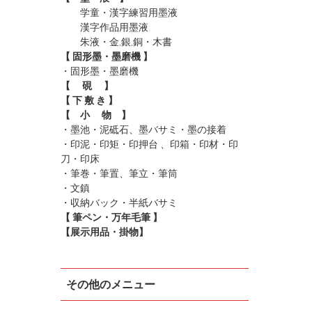
学童・漢字練習用墨液
漢字作品用墨液
朱液・金,銀,銅・木書
【 固形墨・墨磨機 】
・固形墨
・墨磨機
【 硯 】
【 下 敷 き 】
【 小 物 】
・墨池・泥砥石、墨バサミ・墨の接着
・印泥・印矩・印押台 、印箱・印材・印
刀・印床
・筆巻・筆置、筆立・筆筒
・文鎮
・収納バック・半紙バサミ
【 筆ペン・万年毛筆 】
【展示用品・掛物】
その他のメニュー