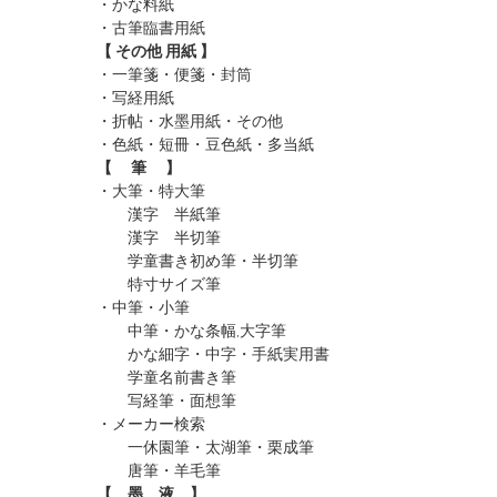
・かな料紙
・古筆臨書用紙
【 その他 用紙 】
・一筆箋・便箋・封筒
・写経用紙
・折帖・水墨用紙・その他
・色紙・短冊・豆色紙・多当紙
【 筆 】
・大筆・特大筆
漢字 半紙筆
漢字 半切筆
学童書き初め筆・半切筆
特寸サイズ筆
・中筆・小筆
中筆・かな条幅,大字筆
かな細字・中字・手紙実用書
学童名前書き筆
写経筆・面想筆
・メーカー検索
一休園筆
・太湖筆
・栗成筆
唐筆
・羊毛筆
【 墨 液 】