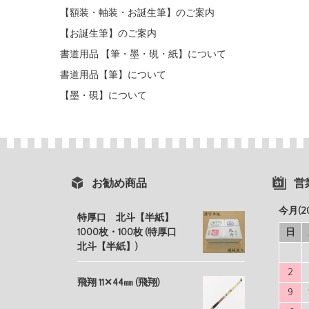
【額装・軸装・お誕生筆】のご案内
【お誕生筆】のご案内
書道用品 【筆・墨・硯・紙】について
書道用品【筆】について
【墨・硯】について
お勧め商品
営
今月(2
特厚口 北斗【半紙】
1000枚・100枚 (特厚口
日
北斗【半紙】)
2
飛翔 11✕44㎜ (飛翔)
9