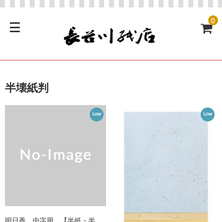
0
半壊紙判
Low
Low
明日香 中字用 【半紙・半