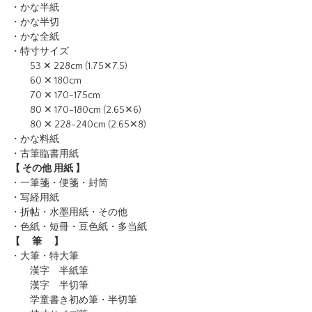
・かな半紙
・かな半切
・かな全紙
・特寸サイズ
53 ✕ 228cm (1.75✕7.5)
60 ✕ 180cm
70 ✕ 170-175cm
80 ✕ 170-180cm (2.65✕6)
80 ✕ 228-240cm (2.65✕8)
・かな料紙
・古筆臨書用紙
【 その他 用紙 】
・一筆箋・便箋・封筒
・写経用紙
・折帖・水墨用紙・その他
・色紙・短冊・豆色紙・多当紙
【 筆 】
・大筆・特大筆
漢字 半紙筆
漢字 半切筆
学童書き初め筆・半切筆