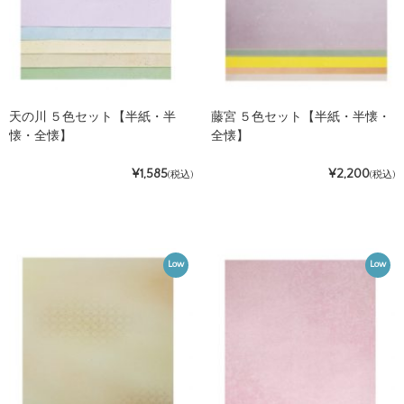
天の川 ５色セット【半紙・半
藤宮 ５色セット【半紙・半懐・
懐・全懐】
全懐】
¥1,585
¥2,200
(税込)
(税込)
Low
Low