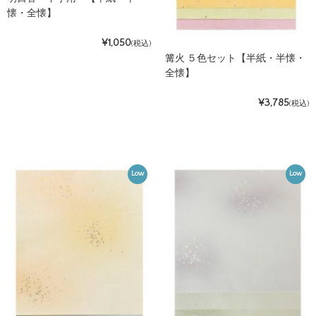
懐・全懐】
¥1,050
(税込)
篝火 ５色セット【半紙・半懐・
全懐】
¥3,785
(税込)
Low
Low