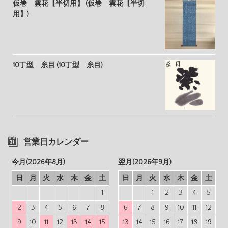
仮巻 雲花【半切用】 (仮巻 雲花【半切
用】)
10丁型 糸目 (10丁型 糸目)
営業日カレンダー
今月(2026年8月)
翌月(2026年9月)
日
月
火
水
木
金
土
日
月
火
水
木
金
土
1
1
2
3
4
5
2
3
4
5
6
7
8
6
7
8
9
10
11
12
9
10
11
12
13
14
15
13
14
15
16
17
18
19