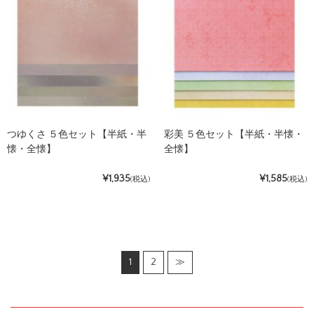
つゆくさ ５色セット【半紙・半
彩美 ５色セット【半紙・半懐・
懐・全懐】
全懐】
¥1,935
¥1,585
(税込)
(税込)
1
2
≫