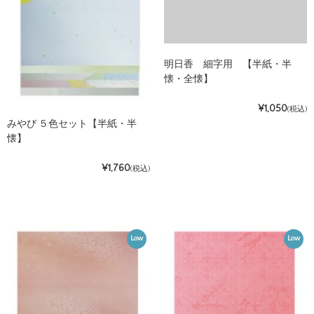
明日香 細字用 【半紙・半
懐・全懐】
¥1,050
(税込)
みやび ５色セット【半紙・半
懐】
¥1,760
(税込)
Low
Low