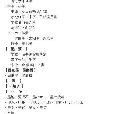
特寸サイズ筆
・中筆・小筆
中筆・かな条幅,大字筆
かな細字・中字・手紙実用書
学童名前書き筆
写経筆・面想筆
・メーカー検索
一休園筆
・太湖筆
・栗成筆
唐筆
・羊毛筆
【 墨 液 】
学童・漢字練習用墨液
漢字作品用墨液
朱液・金,銀,銅・木書
【 固形墨・墨磨機 】
・固形墨
・墨磨機
【 硯 】
【 下 敷 き 】
【 小 物 】
・墨池・泥砥石、墨バサミ・墨の接着
・印泥・印矩・印押台 、印箱・印材・印刀・印床
・筆巻・筆置、筆立・筆筒
・文鎮