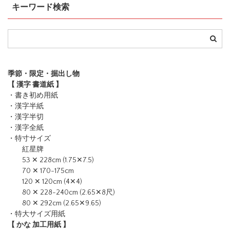
キーワード検索
季節・限定・掘出し物
【 漢字 書道紙 】
・書き初め用紙
・漢字半紙
・漢字半切
・漢字全紙
・特寸サイズ
紅星牌
53 ✕ 228cm (1.75✕7.5)
70 ✕ 170-175cm
120 ✕ 120cm (4✕4)
80 ✕ 228-240cm (2.65✕8尺)
80 ✕ 292cm (2.65✕9.65)
・特大サイズ用紙
【 かな 加工用紙 】