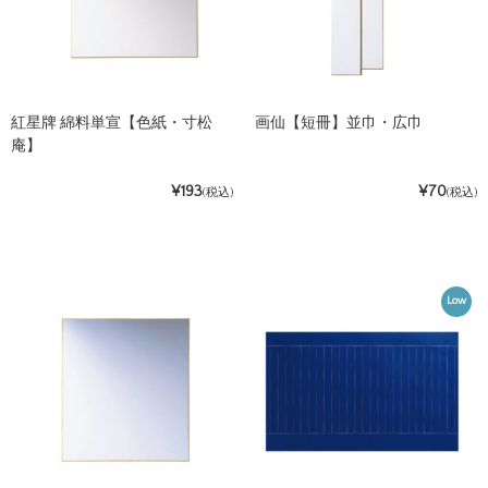
紅星牌 綿料単宣【色紙・寸松
画仙【短冊】並巾・広巾
庵】
¥193
¥70
(税込)
(税込)
Low