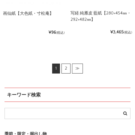
写経 純雁皮 藍紙【280×454㎜・
画仙紙【大色紙・寸松庵】
292×482㎜】
¥3,465
¥96
(税込)
(税込)
1
2
≫
キーワード検索
季節・限定・掘出し物