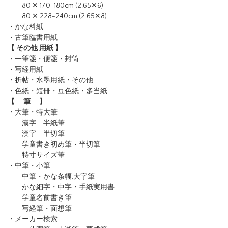
80 ✕ 170-180cm (2.65✕6)
80 ✕ 228-240cm (2.65✕8)
・かな料紙
・古筆臨書用紙
【 その他 用紙 】
・一筆箋・便箋・封筒
・写経用紙
・折帖・水墨用紙・その他
・色紙・短冊・豆色紙・多当紙
【 筆 】
・大筆・特大筆
漢字 半紙筆
漢字 半切筆
学童書き初め筆・半切筆
特寸サイズ筆
・中筆・小筆
中筆・かな条幅,大字筆
かな細字・中字・手紙実用書
学童名前書き筆
写経筆・面想筆
・メーカー検索