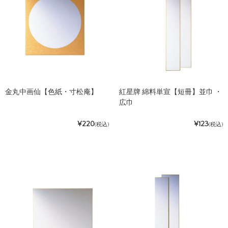
金丸中画仙【色紙・寸松庵】
紅星牌 綿料単宣【短冊】並巾 ・
広巾
¥220
¥123
(税込)
(税込)