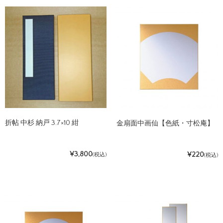
折帖 中杉 納戸 3.7×10 紺
金扇面中画仙【色紙・寸松庵】
¥3,800
¥220
(税込)
(税込)