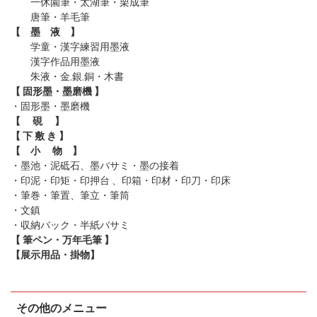
一休園筆
・太湖筆
・栗成筆
唐筆
・羊毛筆
【 墨 液 】
学童・漢字練習用墨液
漢字作品用墨液
朱液・金,銀,銅・木書
【 固形墨・墨磨機 】
・固形墨
・墨磨機
【 硯 】
【 下 敷 き 】
【 小 物 】
・墨池・泥砥石、墨バサミ・墨の接着
・印泥・印矩・印押台 、印箱・印材・印刀・印床
・筆巻・筆置、筆立・筆筒
・文鎮
・収納バック・半紙バサミ
【 筆ペン・万年毛筆 】
【展示用品・掛物】
その他のメニュー