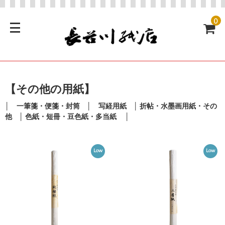
0
【その他の用紙】
│
一筆箋・便箋・封筒
│
写経用紙
│
折帖・水墨画用紙・その
他
│
色紙・短冊・豆色紙・多当紙
│
Low
Low