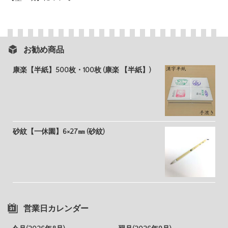
お勧め商品
康楽【半紙】500枚・100枚 (康楽 【半紙】)
砂紋【一休園】6×27㎜ (砂紋)
営業日カレンダー