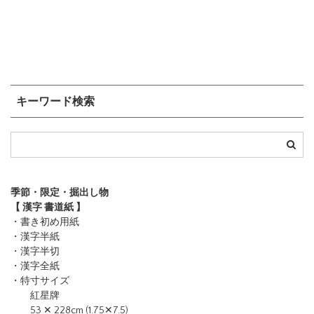
キーワード検索
季節・限定・掘出し物
【 漢字 書道紙 】
・書き初め用紙
・漢字半紙
・漢字半切
・漢字全紙
・特寸サイズ
紅星牌
53 ✕ 228cm (1.75✕7.5)