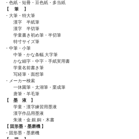
・色紙・短冊・豆色紙・多当紙
【 筆 】
・大筆・特大筆
漢字 半紙筆
漢字 半切筆
学童書き初め筆・半切筆
特寸サイズ筆
・中筆・小筆
中筆・かな条幅,大字筆
かな細字・中字・手紙実用書
学童名前書き筆
写経筆・面想筆
・メーカー検索
一休園筆
・太湖筆
・栗成筆
唐筆
・羊毛筆
【 墨 液 】
学童・漢字練習用墨液
漢字作品用墨液
朱液・金,銀,銅・木書
【 固形墨・墨磨機 】
・固形墨
・墨磨機