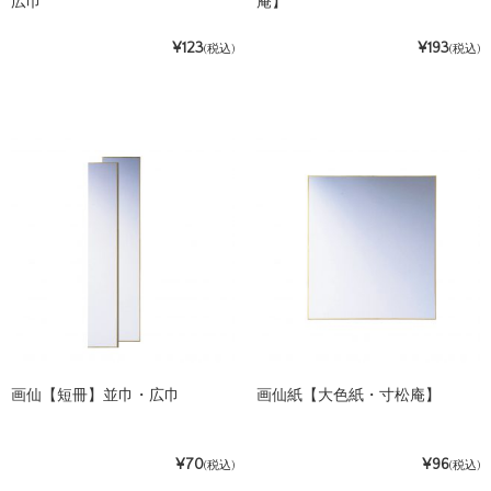
広巾
庵】
¥123
¥193
(税込)
(税込)
画仙【短冊】並巾・広巾
画仙紙【大色紙・寸松庵】
¥70
¥96
(税込)
(税込)