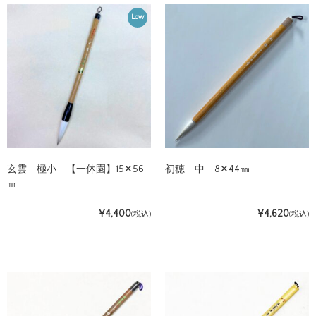
Low
玄雲 極小 【一休園】15✕56
初穂 中 8✕44㎜
㎜
¥4,400
¥4,620
(税込)
(税込)