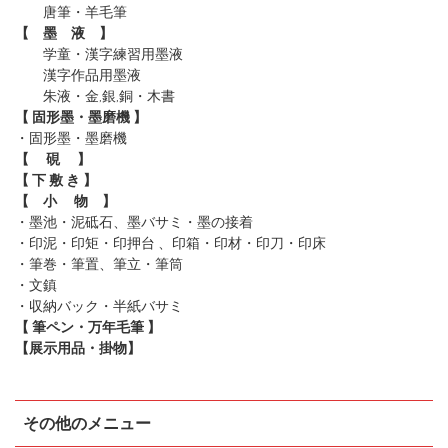
唐筆
・羊毛筆
【 墨 液 】
学童・漢字練習用墨液
漢字作品用墨液
朱液・金,銀,銅・木書
【 固形墨・墨磨機 】
・固形墨
・墨磨機
【 硯 】
【 下 敷 き 】
【 小 物 】
・墨池・泥砥石、墨バサミ・墨の接着
・印泥・印矩・印押台 、印箱・印材・印刀・印床
・筆巻・筆置、筆立・筆筒
・文鎮
・収納バック・半紙バサミ
【 筆ペン・万年毛筆 】
【展示用品・掛物】
その他のメニュー