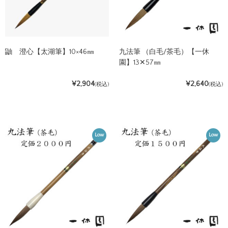
鼬 澄心【太湖筆】10×46㎜
九法筆 （白毛/茶毛）【一休
園】13✕57㎜
¥2,904
¥2,640
(税込)
(税込)
Low
Low