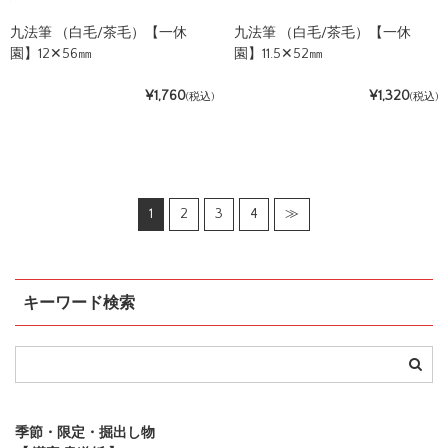
九法筆 （白毛/茶毛）【一休
九法筆 （白毛/茶毛）【一休
園】12✕56㎜
園】11.5✕52㎜
¥1,760
¥1,320
(税込)
(税込)
1
2
3
4
≫
キーワード検索
季節・限定・掘出し物