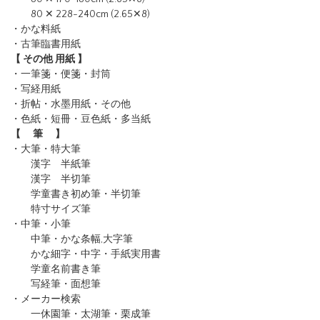
80 ✕ 228-240cm (2.65✕8)
・かな料紙
・古筆臨書用紙
【 その他 用紙 】
・一筆箋・便箋・封筒
・写経用紙
・折帖・水墨用紙・その他
・色紙・短冊・豆色紙・多当紙
【 筆 】
・大筆・特大筆
漢字 半紙筆
漢字 半切筆
学童書き初め筆・半切筆
特寸サイズ筆
・中筆・小筆
中筆・かな条幅,大字筆
かな細字・中字・手紙実用書
学童名前書き筆
写経筆・面想筆
・メーカー検索
一休園筆
・太湖筆
・栗成筆