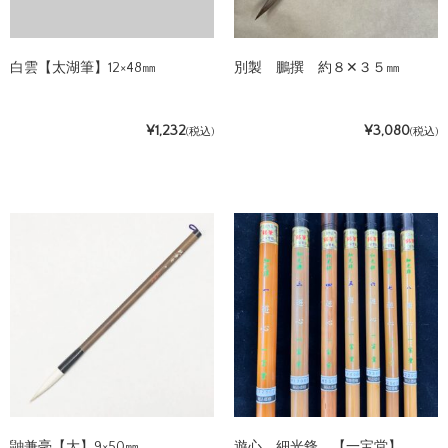
白雲【太湖筆】12×48㎜
別製 鵬撰 約８✕３５㎜
¥1,232
¥3,080
(税込)
(税込)
鼬兼毫【大】9×50㎜
遊心 細光鋒 【一宝堂】