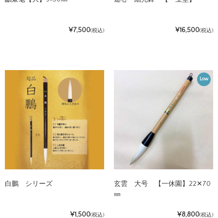
¥7,500
¥16,500
(税込)
(税込)
Low
白鵬 シリーズ
玄雲 大号 【一休園】22✕70
㎜
¥1,500
¥8,800
(税込)
(税込)